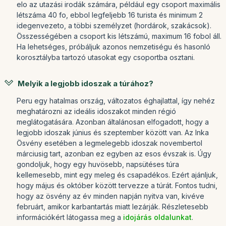
elo az utazási irodák számára, például egy csoport maximális
létszáma 40 fo, ebbol legfeljebb 16 turista és minimum 2
idegenvezeto, a többi személyzet (hordárok, szakácsok).
Összességében a csoport kis létszámú, maximum 16 fobol áll.
Ha lehetséges, próbáljuk azonos nemzetiségu és hasonló
korosztályba tartozó utasokat egy csoportba osztani.
Melyik a legjobb idoszak a túrához?
Peru egy hatalmas ország, változatos éghajlattal, így nehéz
meghatározni az ideális idoszakot minden régió
meglátogatására. Azonban általánosan elfogadott, hogy a
legjobb idoszak június és szeptember között van. Az Inka
Ösvény esetében a legmelegebb idoszak novembertol
márciusig tart, azonban ez egyben az esos évszak is. Úgy
gondoljuk, hogy egy huvösebb, napsütéses túra
kellemesebb, mint egy meleg és csapadékos. Ezért ajánljuk,
hogy május és október között tervezze a túrát. Fontos tudni,
hogy az ösvény az év minden napján nyitva van, kivéve
februárt, amikor karbantartás miatt lezárják. Részletesebb
információkért látogassa meg a
idojárás oldalunkat
.