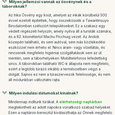
Milyen jellemzoi vannak az ösvénynek és a
táboroknak?
Az Inka Ösvény egy koút, amelyet az inkák körülbelül 500
évvel ezelott építettek, hogy összekössék a Tawantinsuyo
Birodalomban szétszórt településeiket. Ez a szakasz egy
védett régészeti helyszín, amely nyitva áll a turisták számára,
és a 82. kilométertol Machu Picchuig vezet. Az Andok
közepén található, és sem autóval, sem más közlekedési
eszközzel nem érheto el. Nincs áram- vagy vízellátás, és
nincsenek megfelelo higiéniai szolgáltatások sem az út
mentén, sem a táborhelyeken. Mobiltelefonos lefedettség
sincs. A táborokban található WC-k állapota nem megfelelo,
ezért a legtöbb túrázó inkább a természetben végzi a
dolgát. Sajnos ez nem a túraszervezok felelossége, és nem
áll módunkban változtatni rajta.
Milyen indulási dátumokat kínálnak?
Mindennap indítunk túrákat. A
elérhetoségi naptárban
megtekintheti az adott napokra vonatkozó szabad helyeket.
Ezen a naptáron keresztül kiválaszthatja az Önnek megfelelo