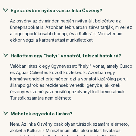
Egész évben nyitva van az Inka Ösvény?
Az ösvény az év minden napján nyitva áll, beleértve az
ünnepnapokat is. Azonban februárban zárva tartják, mivel ez
a legcsapadékosabb hónap, és a Kulturális Minisztérium
ekkor végzi a karbantartási munkálatokat.
Hallottam egy "helyi" vonatról, felszállhatok rá?
Valóban létezik egy úgynevezett "helyi" vonat, amely Cusco
és Aguas Calientes között közlekedik. Azonban egy
kormányrendelet értelmében ezt a vonatot kizárólag perui
állampolgárok és rezidensek vehetik igénybe, akiknek
érvényes személyazonosító igazolványt kell bemutatniuk.
Turisták számára nem elérheto.
Mehetek egyedül a túrára?
Nem. Az Inka Ösvény csak olyan túrázók számára elérheto,
akiket a Kulturális Minisztérium által akkreditált hivatalos