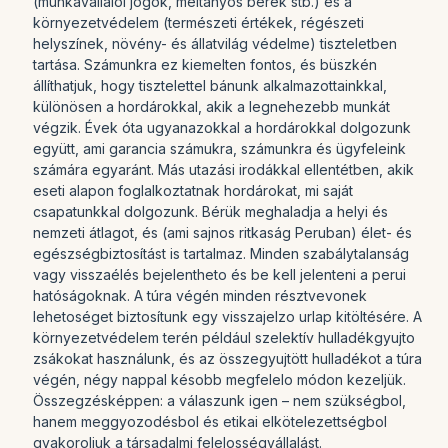
(munkavállalói jogok, méltányos bérek stb.) és a
környezetvédelem (természeti értékek, régészeti
helyszínek, növény- és állatvilág védelme) tiszteletben
tartása. Számunkra ez kiemelten fontos, és büszkén
állíthatjuk, hogy tisztelettel bánunk alkalmazottainkkal,
különösen a hordárokkal, akik a legnehezebb munkát
végzik. Évek óta ugyanazokkal a hordárokkal dolgozunk
együtt, ami garancia számukra, számunkra és ügyfeleink
számára egyaránt. Más utazási irodákkal ellentétben, akik
eseti alapon foglalkoztatnak hordárokat, mi saját
csapatunkkal dolgozunk. Bérük meghaladja a helyi és
nemzeti átlagot, és (ami sajnos ritkaság Peruban) élet- és
egészségbiztosítást is tartalmaz. Minden szabálytalanság
vagy visszaélés bejelentheto és be kell jelenteni a perui
hatóságoknak. A túra végén minden résztvevonek
lehetoséget biztosítunk egy visszajelzo urlap kitöltésére. A
környezetvédelem terén például szelektív hulladékgyujto
zsákokat használunk, és az összegyujtött hulladékot a túra
végén, négy nappal késobb megfelelo módon kezeljük.
Összegzésképpen: a válaszunk igen – nem szükségbol,
hanem meggyozodésbol és etikai elkötelezettségbol
gyakoroljuk a társadalmi felelosségvállalást.