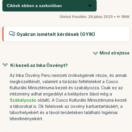
Cikkek ebben a szekcióban
Utolsó frissítés: 29 július 2025 •
186K
Gyakran ismételt kérdések (GYIK)
Mind elrejtése
Ki kezeli az Inka Ösvényt?
Az Inka Ösvény Peru nemzeti örökségének része, és annak
megközelítését, valamint a túrázási feltételeket a Cusco
Kulturális Minisztériuma kezeli és szabályozza. Csak ez az
intézmény adhat engedélyt a belépésre (lásd még a
Szabályozás
oldalt). A Cusco Kulturális Minisztériuma kezeli
a táborokat is. Ok felelosek az ösvény karbantartásáért, a
táborhelyekért és a távoli területeken található higiéniai
létesítményekért.