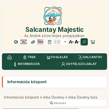
Salcantay Majestic
Az Andok szíve teljes pompájában
HU
USD
TREK
FOGLALÁS
SALCANTAY
INFORMÁCIÓK
ÜGYFÉLSZOLGÁLAT
Információs központ
Információs központ
»
Inka Ösvény
» Inka Ösvény túra