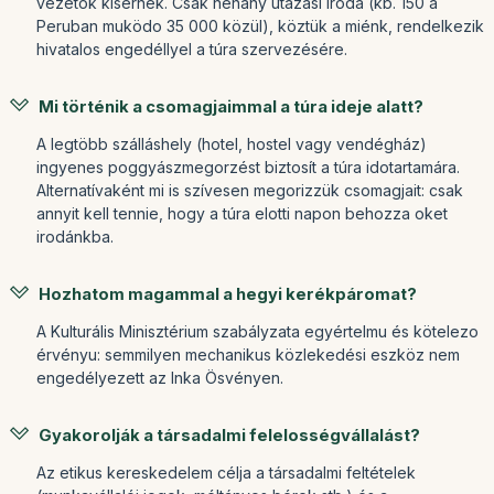
vezetok kísérnek. Csak néhány utazási iroda (kb. 150 a
Peruban muködo 35 000 közül), köztük a miénk, rendelkezik
hivatalos engedéllyel a túra szervezésére.
Mi történik a csomagjaimmal a túra ideje alatt?
A legtöbb szálláshely (hotel, hostel vagy vendégház)
ingyenes poggyászmegorzést biztosít a túra idotartamára.
Alternatívaként mi is szívesen megorizzük csomagjait: csak
annyit kell tennie, hogy a túra elotti napon behozza oket
irodánkba.
Hozhatom magammal a hegyi kerékpáromat?
A Kulturális Minisztérium szabályzata egyértelmu és kötelezo
érvényu: semmilyen mechanikus közlekedési eszköz nem
engedélyezett az Inka Ösvényen.
Gyakorolják a társadalmi felelosségvállalást?
Az etikus kereskedelem célja a társadalmi feltételek