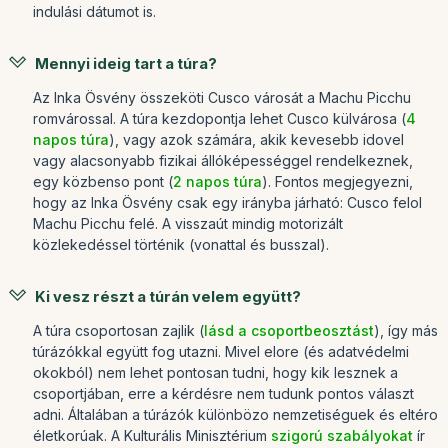
indulási dátumot is.
Mennyi ideig tart a túra?
Az Inka Ösvény összeköti Cusco városát a Machu Picchu
romvárossal. A túra kezdopontja lehet Cusco külvárosa (
4
napos túra
), vagy azok számára, akik kevesebb idovel
vagy alacsonyabb fizikai állóképességgel rendelkeznek,
egy közbenso pont (
2 napos túra
). Fontos megjegyezni,
hogy az Inka Ösvény csak egy irányba járható: Cusco felol
Machu Picchu felé. A visszaút mindig motorizált
közlekedéssel történik (vonattal és busszal).
Ki vesz részt a túrán velem együtt?
A túra csoportosan zajlik (
lásd a csoportbeosztást
), így más
túrázókkal együtt fog utazni. Mivel elore (és adatvédelmi
okokból) nem lehet pontosan tudni, hogy kik lesznek a
csoportjában, erre a kérdésre nem tudunk pontos választ
adni. Általában a túrázók különbözo nemzetiséguek és eltéro
életkorúak. A Kulturális Minisztérium
szigorú szabályokat
ír