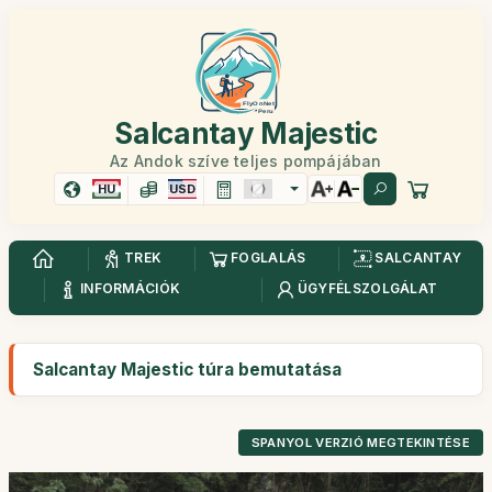
Salcantay Majestic
Az Andok szíve teljes pompájában
HU
USD
TREK
FOGLALÁS
SALCANTAY
INFORMÁCIÓK
ÜGYFÉLSZOLGÁLAT
Salcantay Majestic túra bemutatása
SPANYOL VERZIÓ MEGTEKINTÉSE