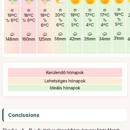
19ºC
20ºC
19ºC
17ºC
17ºC
19ºC
18ºC
19ºC
6ºC
6ºC
5ºC
6ºC
5ºC
4ºC
4ºC
6ºC
31mm
56mm
42mm
26mm
34mm
148mm
160mm
125mm
Kerülendő hónapok
Lehetséges hónapok
Ideális hónapok
Conclusions