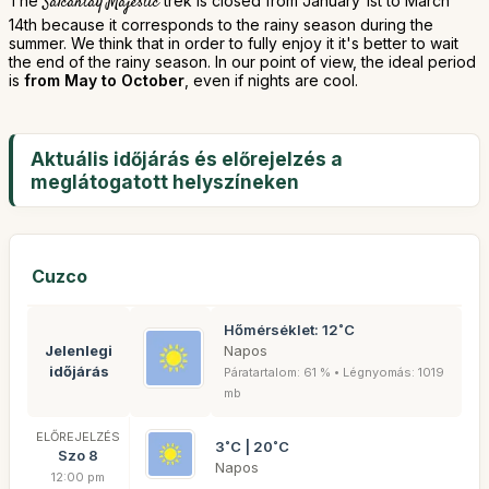
The
Salcantay Majestic
trek is closed from January 1st to March
14th because it corresponds to the rainy season during the
summer. We think that in order to fully enjoy it it's better to wait
the end of the rainy season. In our point of view, the ideal period
is
from May to October
, even if nights are cool.
Aktuális időjárás és előrejelzés a
meglátogatott helyszíneken
Cuzco
Hőmérséklet: 12˚C
Jelenlegi
Napos
időjárás
Páratartalom: 61 % • Légnyomás: 1019
mb
ELŐREJELZÉS
3˚C | 20˚C
Szo 8
Napos
12:00 pm