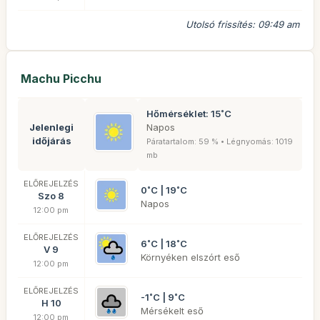
Utolsó frissítés: 09:49 am
Machu Picchu
Hőmérséklet: 15˚C
Jelenlegi
Napos
időjárás
Páratartalom: 59 % • Légnyomás: 1019
mb
ELŐREJELZÉS
0˚C | 19˚C
Szo 8
Napos
12:00 pm
ELŐREJELZÉS
6˚C | 18˚C
V 9
Környéken elszórt eső
12:00 pm
ELŐREJELZÉS
-1˚C | 9˚C
H 10
Mérsékelt eső
12:00 pm