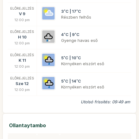
ELŐREJELZÉS
3˚C | 17˚C
V 9
Részben felhős
12:00 pm
ELŐREJELZÉS
4˚C | 9˚C
H 10
Gyenge havas eső
12:00 pm
ELŐREJELZÉS
5˚C | 10˚C
K 11
Környéken elszórt eső
12:00 pm
ELŐREJELZÉS
5˚C | 14˚C
Sze 12
Környéken elszórt eső
12:00 pm
Utolsó frissítés: 09:49 am
Ollantaytambo