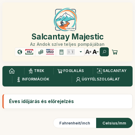
Salcantay Majestic
Az Andok szíve teljes pompájában
HU
USD
TREK
FOGLALÁS
SALCANTAY
INFORMÁCIÓK
ÜGYFÉLSZOLGÁLAT
Éves időjárás és előrejelzés
Fahrenheit/inch
Celsius/mm