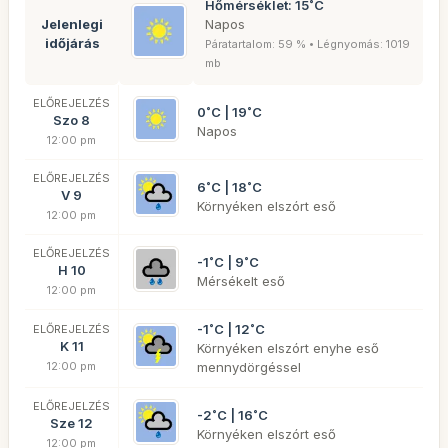
Hőmérséklet: 15˚C
Jelenlegi
Napos
időjárás
Páratartalom: 59 % • Légnyomás: 1019
mb
ELŐREJELZÉS
0˚C | 19˚C
Szo 8
Napos
12:00 pm
ELŐREJELZÉS
6˚C | 18˚C
V 9
Környéken elszórt eső
12:00 pm
ELŐREJELZÉS
-1˚C | 9˚C
H 10
Mérsékelt eső
12:00 pm
-1˚C | 12˚C
ELŐREJELZÉS
K 11
Környéken elszórt enyhe eső
12:00 pm
mennydörgéssel
ELŐREJELZÉS
-2˚C | 16˚C
Sze 12
Környéken elszórt eső
12:00 pm