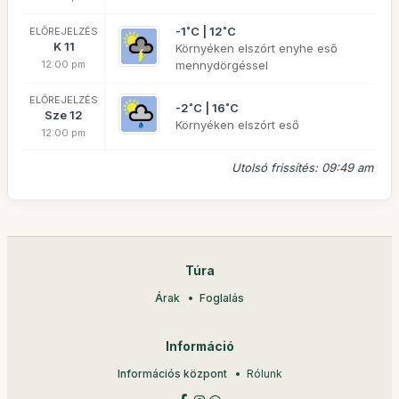
-1˚C | 12˚C
ELŐREJELZÉS
K 11
Környéken elszórt enyhe eső
12:00 pm
mennydörgéssel
ELŐREJELZÉS
-2˚C | 16˚C
Sze 12
Környéken elszórt eső
12:00 pm
Utolsó frissítés: 09:49 am
Túra
Árak
Foglalás
Információ
Információs központ
Rólunk