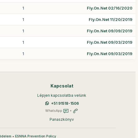
1
Fly.On.Net 02/16/2020
1
Fly.On.Net 11/20/2019
1
Fly.On.Net 09/09/2019
1
Fly.On.Net 09/03/2019
1
Fly.On.Net 09/03/2019
Kapcsolat
Lépjen kapcsolatba velünk
+51 91518-1506
WhatsApp
+
Panaszkönyv
•
édelem
ESNNA Prevention Policy