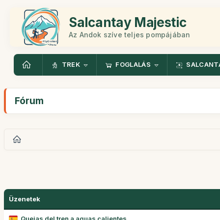
Salcantay Majestic
Az Andok szíve teljes pompájában
TREK
FOGLALÁS
SALCANT
Fórum
Üzenetek
Quejas del tren a aguas calientes