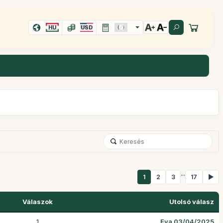
HU
USD
...
1
2
3
17
▶
Válaszok
Utolsó válasz
1
Eva 03/04/2025