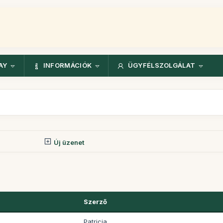
AY
INFORMÁCIÓK
ÜGYFÉLSZOLGÁLAT
Új üzenet
Szerző
Patricia