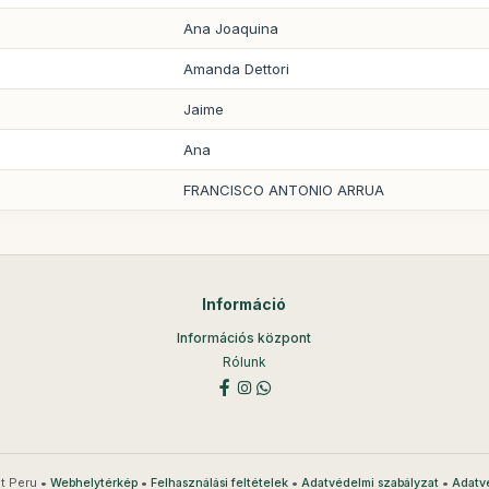
Ana Joaquina
Amanda Dettori
Jaime
Ana
FRANCISCO ANTONIO ARRUA
Információ
Információs központ
Rólunk
t Peru •
•
•
•
Webhelytérkép
Felhasználási feltételek
Adatvédelmi szabályzat
Adatv