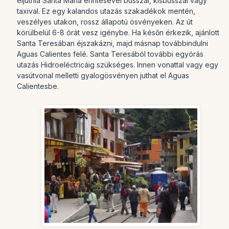
eljutnia Santa Maria érintésével busszal, kisbusszal vagy
taxival. Ez egy kalandos utazás szakadékok mentén,
veszélyes utakon, rossz állapotú ösvényeken. Az út
körülbelül 6-8 órát vesz igénybe. Ha későn érkezik, ajánlott
Santa Teresában éjszakázni, majd másnap továbbindulni
Aguas Calientes felé. Santa Teresából további egyórás
utazás Hidroeléctricáig szükséges. Innen vonattal vagy egy
vasútvonal melletti gyalogösvényen juthat el Aguas
Calientesbe.