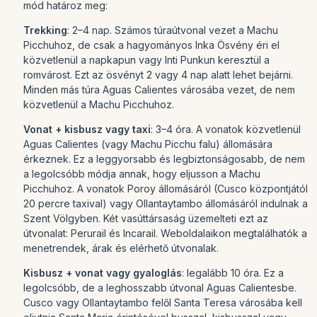
mód határoz meg:
Trekking
: 2–4 nap. Számos túraútvonal vezet a Machu
Picchuhoz, de csak a hagyományos Inka Ösvény éri el
közvetlenül a napkapun vagy Inti Punkun keresztül a
romvárost. Ezt az ösvényt 2 vagy 4 nap alatt lehet bejárni.
Minden más túra Aguas Calientes városába vezet, de nem
közvetlenül a Machu Picchuhoz.
Vonat + kisbusz vagy taxi
: 3–4 óra. A vonatok közvetlenül
Aguas Calientes (vagy Machu Picchu falu) állomására
érkeznek. Ez a leggyorsabb és legbiztonságosabb, de nem
a legolcsóbb módja annak, hogy eljusson a Machu
Picchuhoz. A vonatok Poroy állomásáról (Cusco központjától
20 percre taxival) vagy Ollantaytambo állomásáról indulnak a
Szent Völgyben. Két vasúttársaság üzemelteti ezt az
útvonalat: Perurail és Incarail. Weboldalaikon megtalálhatók a
menetrendek, árak és elérhető útvonalak.
Kisbusz + vonat vagy gyaloglás
: legalább 10 óra. Ez a
legolcsóbb, de a leghosszabb útvonal Aguas Calientesbe.
Cusco vagy Ollantaytambo felől Santa Teresa városába kell