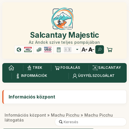
Salcantay Majestic
Az Andok szíve teljes pompájában
HU
USD
TREK
FOGLALÁS
SALCANTAY
INFORMÁCIÓK
ÜGYFÉLSZOLGÁLAT
Információs központ
Információs központ
»
Machu Picchu
» Machu Picchu
látogatás