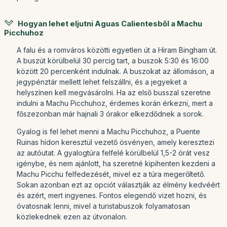
Hogyan lehet eljutni Aguas Calientesből a Machu
Picchuhoz
A falu és a romváros közötti egyetlen út a Hiram Bingham út.
A buszút körülbelül 30 percig tart, a buszok 5:30 és 16:00
között 20 percenként indulnak. A buszokat az állomáson, a
jegypénztár mellett lehet felszállni, és a jegyeket a
helyszínen kell megvásárolni. Ha az első busszal szeretne
indulni a Machu Picchuhoz, érdemes korán érkezni, mert a
főszezonban már hajnali 3 órakor elkezdődnek a sorok.
Gyalog is fel lehet menni a Machu Picchuhoz, a Puente
Ruinas hídon keresztül vezető ösvényen, amely keresztezi
az autóutat. A gyalogtúra felfelé körülbelül 1,5-2 órát vesz
igénybe, és nem ajánlott, ha szeretné kipihenten kezdeni a
Machu Picchu felfedezését, mivel ez a túra megerőltető.
Sokan azonban ezt az opciót választják az élmény kedvéért
és azért, mert ingyenes. Fontos elegendő vizet hozni, és
óvatosnak lenni, mivel a turistabuszok folyamatosan
közlekednek ezen az útvonalon.