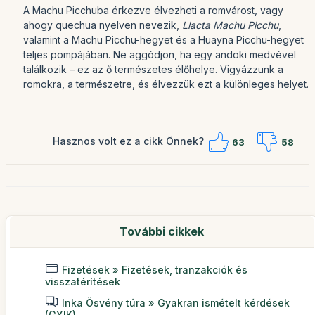
A Machu Picchuba érkezve élvezheti a romvárost, vagy
ahogy quechua nyelven nevezik,
Llacta Machu Picchu
,
valamint a Machu Picchu-hegyet és a Huayna Picchu-hegyet
teljes pompájában. Ne aggódjon, ha egy andoki medvével
találkozik – ez az ő természetes élőhelye. Vigyázzunk a
romokra, a természetre, és élvezzük ezt a különleges helyet.
Hasznos volt ez a cikk Önnek?
63
58
További cikkek
Fizetések » Fizetések, tranzakciók és
visszatérítések
Inka Ösvény túra » Gyakran ismételt kérdések
(GYIK)