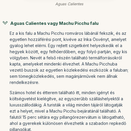
Aguas Calientes
Aguas Calientes vagy Machu Picchu falu
Ez a kis falu a Machu Picchu romváros lábánál fekszik, és az
egyetlen hozzáférési pont, kivéve az Inka Ösvényt, amelyet
gyalog lehet elérni. Egy rejtett szigetként helyezkedik el a
hegyek között, egy felhőerdőben, egy folyó partján, egy kis
völgyben. Nevét a felső részén található termálforrásokról
kapta, amelyeket mindenki élvezhet. A Machu Picchuba
vezető buszok az egyetlen közlekedési eszközök a faluban;
sem tömegközlekedés, sem magánjárművek nem állnak
rendelkezésre.
Számos hotel és étterem található itt, minden igényt és
költségvetést kielégítve, az egyszerűbb szálláshelyektől a
luxusszállodákig. A turisták a világ minden tájáról látogatják
ezt a helyet, mivel a Machu Picchu bejáratánál található. A
falutól 15 perc sétára egy pillangórezervátum is látogatható,
ahol a gyerekek különösen élvezhetik a szabadon repkedő
pillangókat.