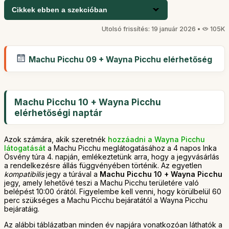
Cikkek ebben a szekcióban
Utolsó frissítés: 19 január 2026 •
105K
Machu Picchu 09 + Wayna Picchu elérhetőség
Machu Picchu 10 + Wayna Picchu
elérhetőségi naptár
Azok számára, akik szeretnék
hozzáadni a Wayna Picchu
látogatását
a Machu Picchu meglátogatásához a 4 napos Inka
Ösvény túra 4. napján, emlékeztetünk arra, hogy a jegyvásárlás
a rendelkezésre állás függvényében történik. Az egyetlen
kompatibilis
jegy a túrával a
Machu Picchu 10 + Wayna Picchu
jegy, amely lehetővé teszi a Machu Picchu területére való
belépést 10:00 órától. Figyelembe kell venni, hogy körülbelül 60
perc szükséges a Machu Picchu bejáratától a Wayna Picchu
bejáratáig.
Az alábbi táblázatban minden
év
napjára vonatkozóan láthatók a