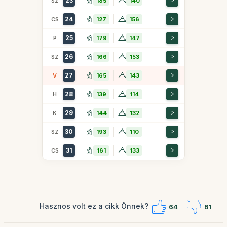
23
SZ
185
140
24
CS
127
156
25
P
179
147
26
SZ
166
153
27
V
165
143
28
H
139
114
29
K
144
132
30
SZ
193
110
31
CS
161
133
Hasznos volt ez a cikk Önnek?
64
61