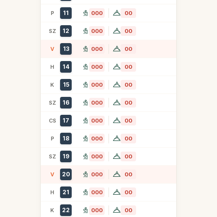
11
P
000
00
12
SZ
000
00
13
V
000
00
14
H
000
00
15
K
000
00
16
SZ
000
00
17
CS
000
00
18
P
000
00
19
SZ
000
00
20
V
000
00
21
H
000
00
22
K
000
00