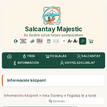
Salcantay Majestic
Az Andok szíve teljes pompájában
HU
USD
TREK
FOGLALÁS
SALCANTAY
INFORMÁCIÓK
ÜGYFÉLSZOLGÁLAT
Információs központ
Információs központ
»
Inka Ösvény
» Foglalja le a túrát