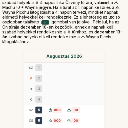
szabad helyek a
4 napos Inka Ösvény túrára, valamint a
Machu 10 + Wayna jegyre. Ha a túrát az 1. napon kezdi és a
Wayna Picchu látogatását a 4. napon tervezi, mindkét napnak
elérhető helyekkel kell rendelkeznie. Ez a lehetőség az utolsó
oszlopban található
gombbal van jelölve. Például, ha az
Ön túrája
december 10-én
kezdődik, ennek a napnak kell
szabad helyekkel rendelkeznie a
túrához, és
december 13-
án
szabad helyekkel kell rendelkeznie a
Wayna Picchu
látogatásához.
Augusztus 2026
1
SZ
2
V
3
H
4
K
5
SZ
000
00
6
CS
000
00