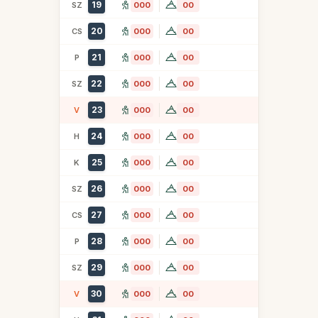
19
SZ
000
00
20
CS
000
00
21
P
000
00
22
SZ
000
00
23
V
000
00
24
H
000
00
25
K
000
00
26
SZ
000
00
27
CS
000
00
28
P
000
00
29
SZ
000
00
30
V
000
00