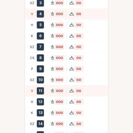
3
SZ
000
00
4
V
000
00
5
H
000
00
6
K
000
00
7
SZ
000
00
8
CS
000
00
9
P
000
00
10
SZ
000
00
11
V
000
00
12
H
000
00
13
K
000
00
14
SZ
000
00