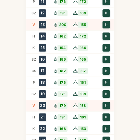
11
P
176
172
12
SZ
191
169
13
V
200
155
14
H
162
172
15
K
154
166
16
SZ
186
165
17
CS
182
157
18
P
176
161
19
SZ
171
169
20
V
179
158
21
H
191
161
22
K
168
153