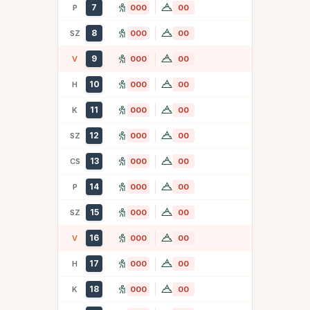
7
P
000
00
8
SZ
000
00
9
V
000
00
10
H
000
00
11
K
000
00
12
SZ
000
00
13
CS
000
00
14
P
000
00
15
SZ
000
00
16
V
000
00
17
H
000
00
18
K
000
00