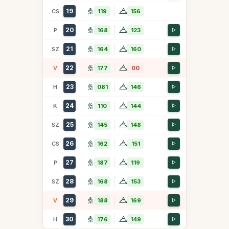
19
CS
119
156
20
P
168
123
21
SZ
164
160
22
V
177
00
23
H
081
146
24
K
110
144
25
SZ
145
148
26
CS
162
151
27
P
187
119
28
SZ
168
153
29
V
188
169
30
H
176
149