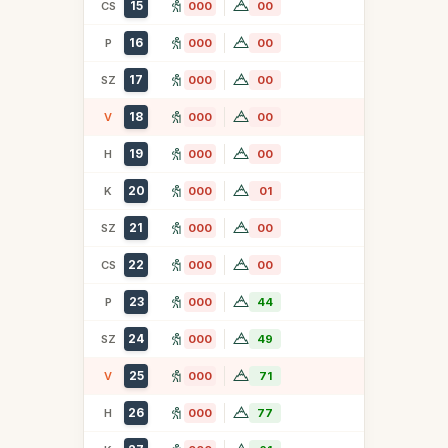
15
CS
000
00
16
P
000
00
17
SZ
000
00
18
V
000
00
19
H
000
00
20
K
000
01
21
SZ
000
00
22
CS
000
00
23
P
000
44
24
SZ
000
49
25
V
000
71
26
H
000
77