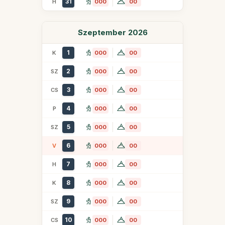
31
H
000
00
Szeptember 2026
1
K
000
00
2
SZ
000
00
3
CS
000
00
4
P
000
00
5
SZ
000
00
6
V
000
00
7
H
000
00
8
K
000
00
9
SZ
000
00
10
CS
000
00