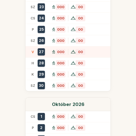
23
SZ
000
00
24
CS
000
00
25
P
000
00
26
SZ
000
00
27
V
000
00
28
H
000
00
29
K
000
00
30
SZ
000
00
Október 2026
1
CS
000
00
2
P
000
00