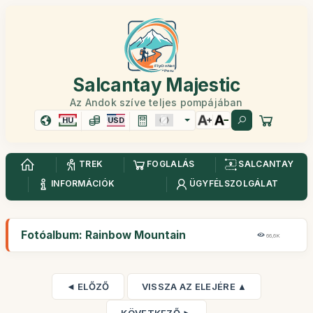
Salcantay Majestic
Az Andok szíve teljes pompájában
HU
USD
TREK
FOGLALÁS
SALCANTAY
INFORMÁCIÓK
ÜGYFÉLSZOLGÁLAT
Fotóalbum: Rainbow Mountain
66,6K
◄ ELŐZŐ
VISSZA AZ ELEJÉRE ▲