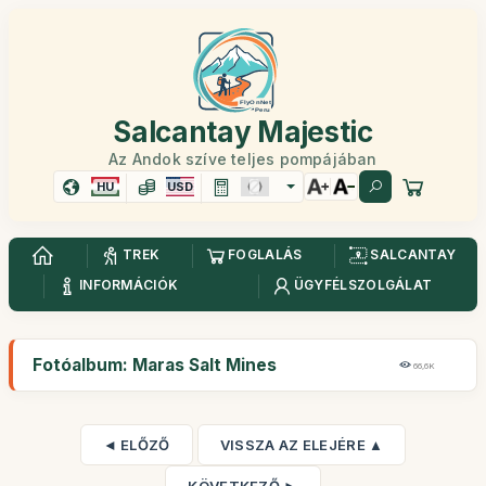
Salcantay Majestic
Az Andok szíve teljes pompájában
HU
USD
TREK
FOGLALÁS
SALCANTAY
INFORMÁCIÓK
ÜGYFÉLSZOLGÁLAT
Fotóalbum: Maras Salt Mines
66,6K
◄ ELŐZŐ
VISSZA AZ ELEJÉRE ▲