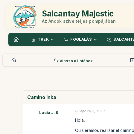
Salcantay Majestic
Az Andok szíve teljes pompájában
TREK
FOGLALÁS
SALCANT
Vissza a listához
Camino Inka
03 ápr. 2015, 16:29
Lucia J. S.
Hola,
Quisiéramos realizar el camin