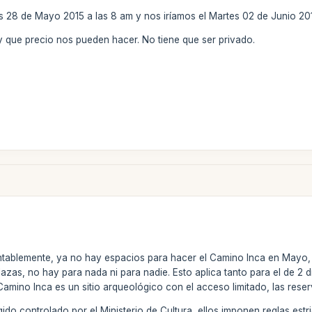
 28 de Mayo 2015 a las 8 am y nos iríamos el Martes 02 de Junio 201
 que precio nos pueden hacer. No tiene que ser privado.
tablemente, ya no hay espacios para hacer el Camino Inca en Mayo, 
azas, no hay para nada ni para nadie. Esto aplica tanto para el de 2
Camino Inca es un sitio arqueológico con el acceso limitado, las res
ido controlado por el Ministerio de Cultura, ellos imponen reglas estr