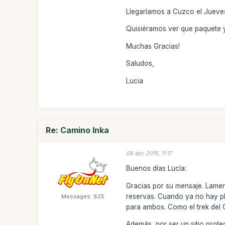
Llegaríamos a Cuzco el Jueves
Quisiéramos ver que paquete y
Muchas Gracias!
Saludos,
Lucia
Re: Camino Inka
08 ápr. 2015, 11:17
Buenos días Lucía:
Gracias por su mensaje. Lamen
reservas. Cuando ya no hay pl
Messages: 825
para ambos. Como el trek del 
Además, por ser un sitio proteg