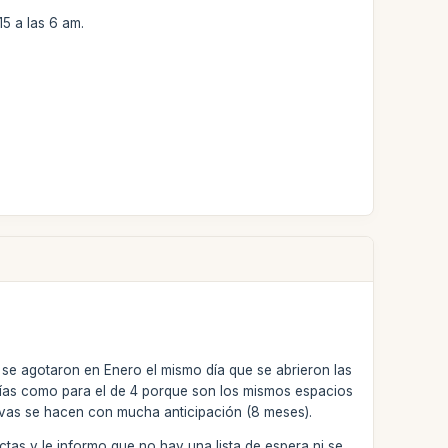
5 a las 6 am.
se agotaron en Enero el mismo día que se abrieron las
 días como para el de 4 porque son los mismos espacios
ervas se hacen con mucha anticipación (8 meses).
ictas y le informo que no hay una lista de espera ni se