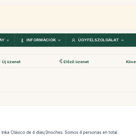
AY
INFORMÁCIÓK
ÜGYFÉLSZOLGÁLAT
Új üzenet
Előző üzenet
Köve
o Inka Clásico de 4 días/3noches. Somos 4 personas en total.