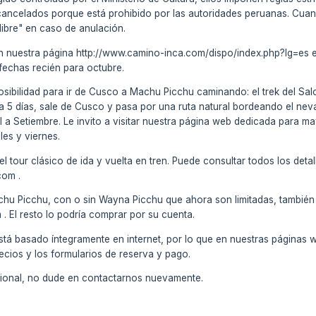
cancelados porque está prohibido por las autoridades peruanas. Cuan
libre" en caso de anulación.
en nuestra página http://www.camino-inca.com/dispo/index.php?lg=es es
fechas recién para octubre.
sibilidad para ir de Cusco a Machu Picchu caminando: el trek del Salc
ra 5 días, sale de Cusco y pasa por una ruta natural bordeando el ne
ril a Setiembre. Le invito a visitar nuestra página web dedicada para m
les y viernes.
 tour clásico de ida y vuelta en tren. Puede consultar todos los detal
com .
chu Picchu, con o sin Wayna Picchu que ahora son limitadas, también 
El resto lo podría comprar por su cuenta.
stá basado íntegramente en internet, por lo que en nuestras páginas 
ecios y los formularios de reserva y pago.
icional, no dude en contactarnos nuevamente.