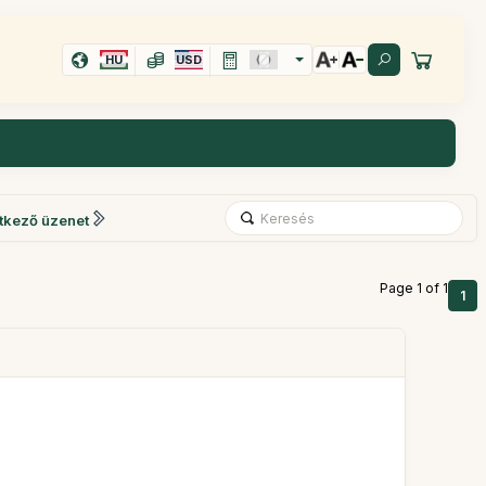
HU
USD
tkező üzenet
Page 1 of 1
1