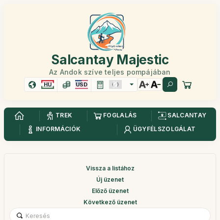
Salcantay Majestic
Az Andok szíve teljes pompájában
HU
USD
TREK
FOGLALÁS
SALCANTAY
INFORMÁCIÓK
ÜGYFÉLSZOLGÁLAT
Vissza a listához
Új üzenet
Előző üzenet
Következő üzenet