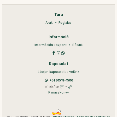
Túra
Árak
Foglalás
Információ
Információs központ
Rólunk
Kapcsolat
Lépjen kapcsolatba velünk
+51 91518-1506
WhatsApp
+
Panaszkönyv