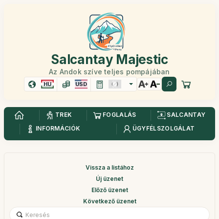
Salcantay Majestic
Az Andok szíve teljes pompájában
HU
USD
TREK
FOGLALÁS
SALCANTAY
INFORMÁCIÓK
ÜGYFÉLSZOLGÁLAT
Vissza a listához
Új üzenet
Előző üzenet
Következő üzenet