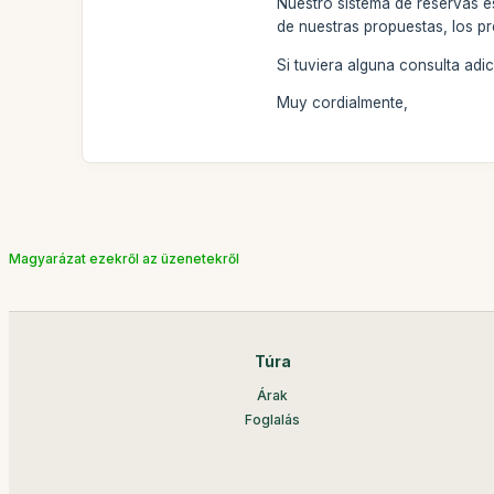
Nuestro sistema de reservas e
de nuestras propuestas, los pr
Si tuviera alguna consulta ad
Muy cordialmente,
Magyarázat ezekről az üzenetekről
Túra
Árak
Foglalás