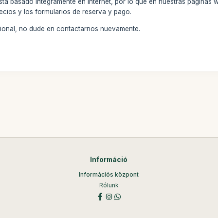
stá basado íntegramente en internet, por lo que en nuestras páginas 
ecios y los formularios de reserva y pago.
icional, no dude en contactarnos nuevamente.
Információ
Információs központ
Rólunk