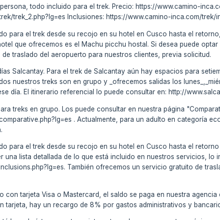
 persona, todo incluido para el trek. Precio: https://www.camino-inca
rek/trek_2.php?lg=es Inclusiones: https://www.camino-inca.com/trek/
do para el trek desde su recojo en su hotel en Cusco hasta el retorno,
hotel que ofrecemos es el Machu picchu hostal. Si desea puede optar 
de traslado del aeropuerto para nuestros clientes, previa solicitud.
ías Salcantay. Para el trek de Salcantay aún hay espacios para setiem
odos nuestros treks son en grupo y _ofrecemos salidas los lunes_,_mi
 día. El itinerario referencial lo puede consultar en: http://www.salca
ara treks en grupo. Los puede consultar en nuestra página "Comparat
k/comparative.php?lg=es . Actualmente, para un adulto en categoría e
.
do para el trek desde su recojo en su hotel en Cusco hasta el retorno
una lista detallada de lo que está incluido en nuestros servicios, lo i
/inclusions.php?lg=es. También ofrecemos un servicio gratuito de trasl
o con tarjeta Visa o Mastercard, el saldo se paga en nuestra agencia
on tarjeta, hay un recargo de 8% por gastos administrativos y bancari