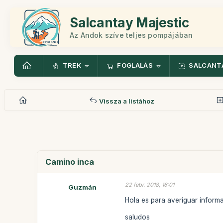
Salcantay Majestic
Az Andok szíve teljes pompájában
TREK
FOGLALÁS
SALCANT
Vissza a listához
Camino inca
22 febr. 2018, 16:01
Guzmán
Hola es para averiguar informa
saludos