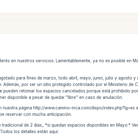
nterés en nuestros servicios. Lamentablemente, ya no es posible en M
agotado para fines de marzo, todo abril, mayo, junio, julio y agosto
. Además, por ser un sitio protegido controlado por el Ministerio de Cu
 se pueden retomar los espacios cancelados porque está prohibido po
er disponible a pesar de quedar "libre" en caso de anulación.
en nuestra página http://www.camino-inca.com/dispo/index.php?lg=es es
debe reservar con mucha anticipación.
e tradicional de 2 días_ *sí quedan espacios disponibles en Mayo.* Veri
 Todos los detalles están aquí: