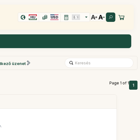
HU
USD
tkező üzenet
Page 1 of 1
1
.