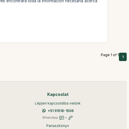
web encontrará toda la información necesaria acerca
Page 1 of 1
1
Kapcsolat
Lépjen kapcsolatba velünk
+51 91518-1506
WhatsApp
+
Panaszkönyv