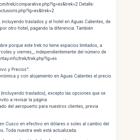
.com/trek/comparative.php?lg=es&trek=2 Detalle:
inclusions.php?lg=es&trek=2
 incluyendo traslados y el hotel en Aguas Calientes, de
por otro hotel, pagando la diferencia. También
bre porque este trek no tiene espacios limitados, a
ércoles y viernes,_ independientemente del número de
ntay.info/trek/trek.php?lg=es
ivo y Precios":
conómica y con alojamiento en Aguas Calientes el precio
 (incluyendo traslados), excepto las opciones que se
nvito a revisar la página
ado del aeropuerto para nuestros clientes, previa
 en Cusco en efectivo en dólares o soles al cambio del
os. Toda nuestra web está actualizada.