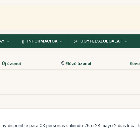
AY
INFORMÁCIÓK
ÜGYFÉLSZOLGÁLAT
Új üzenet
Előző üzenet
Köve
 hay disponible para 03 personas saliendo 26 o 28 mayo 2 días Inca Tr