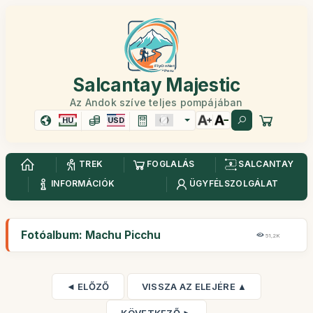
Salcantay Majestic
Az Andok szíve teljes pompájában
HU
USD
TREK
FOGLALÁS
SALCANTAY
INFORMÁCIÓK
ÜGYFÉLSZOLGÁLAT
Fotóalbum: Machu Picchu
51,2K
◄ ELŐZŐ
VISSZA AZ ELEJÉRE ▲