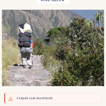
KÖVETKEZŐ ►
A képek csak illusztrációk