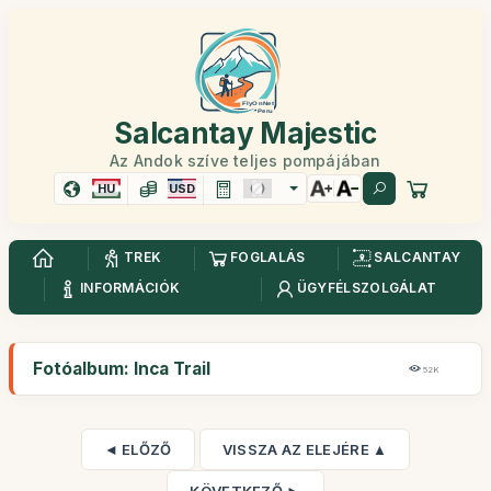
Salcantay Majestic
Az Andok szíve teljes pompájában
HU
USD
TREK
FOGLALÁS
SALCANTAY
INFORMÁCIÓK
ÜGYFÉLSZOLGÁLAT
Fotóalbum: Inca Trail
52K
◄ ELŐZŐ
VISSZA AZ ELEJÉRE ▲