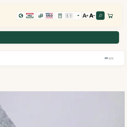
HU
USD
67K