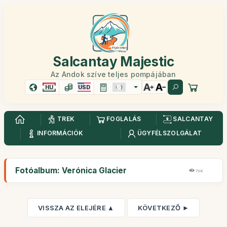
Salcantay Majestic
Az Andok szíve teljes pompájában
HU
USD
TREK
FOGLALÁS
SALCANTAY
INFORMÁCIÓK
ÜGYFÉLSZOLGÁLAT
Fotóalbum: Verónica Glacier
73K
VISSZA AZ ELEJÉRE ▲
KÖVETKEZŐ ►