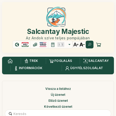
Salcantay Majestic
Az Andok szíve teljes pompájában
HU
USD
TREK
FOGLALÁS
SALCANTAY
INFORMÁCIÓK
ÜGYFÉLSZOLGÁLAT
Vissza a listához
Új üzenet
Előző üzenet
Következő üzenet