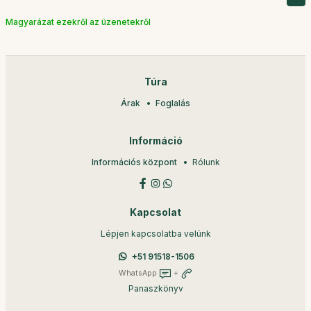
Magyarázat ezekről az üzenetekről
Túra
Árak
Foglalás
Információ
Információs központ
Rólunk
Kapcsolat
Lépjen kapcsolatba velünk
+51 91518-1506
WhatsApp
+
Panaszkönyv