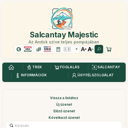
Salcantay Majestic
Az Andok szíve teljes pompájában
HU
USD
TREK
FOGLALÁS
SALCANTAY
INFORMÁCIÓK
ÜGYFÉLSZOLGÁLAT
Vissza a listához
Új üzenet
Előző üzenet
Következő üzenet