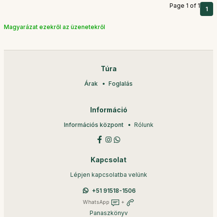
Page 1 of 1
1
Magyarázat ezekről az üzenetekről
Túra
Árak
Foglalás
Információ
Információs központ
Rólunk
Kapcsolat
Lépjen kapcsolatba velünk
+51 91518-1506
WhatsApp
+
Panaszkönyv