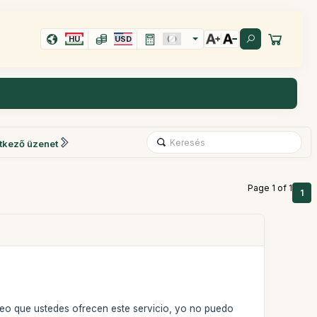
HU
USD
tkező üzenet
Page 1 of 1
1
 veo que ustedes ofrecen este servicio, yo no puedo