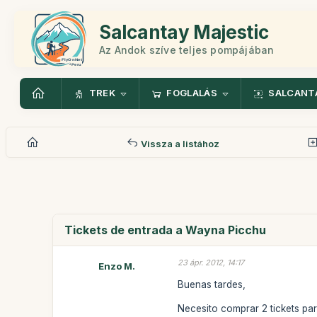
Salcantay Majestic
Az Andok szíve teljes pompájában
TREK
FOGLALÁS
SALCANT
Vissza a listához
Tickets de entrada a Wayna Picchu
23 ápr. 2012, 14:17
Enzo M.
Buenas tardes,
Necesito comprar 2 tickets pa