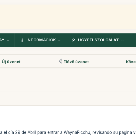
AY
INFORMÁCIÓK
ÜGYFÉLSZOLGÁLAT
Új üzenet
Előző üzenet
Köve
ra el día 29 de Abril para entrar a WaynaPicchu, revisando su página