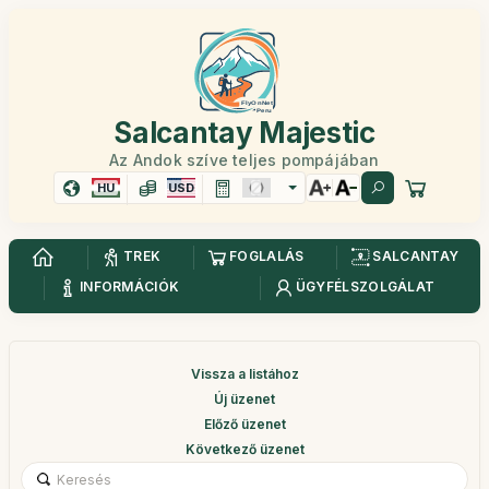
Salcantay Majestic
Az Andok szíve teljes pompájában
HU
USD
TREK
FOGLALÁS
SALCANTAY
INFORMÁCIÓK
ÜGYFÉLSZOLGÁLAT
Vissza a listához
Új üzenet
Előző üzenet
Következő üzenet