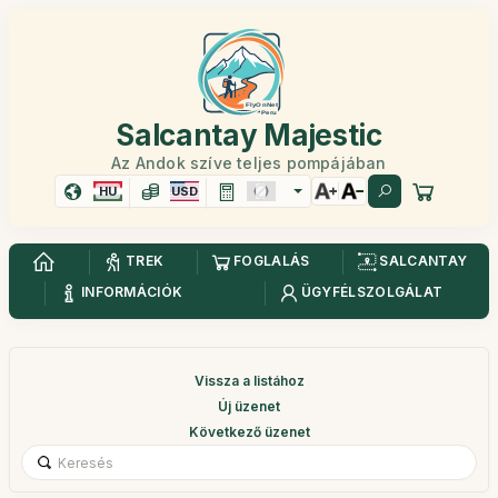
Salcantay Majestic
Az Andok szíve teljes pompájában
HU
USD
TREK
FOGLALÁS
SALCANTAY
INFORMÁCIÓK
ÜGYFÉLSZOLGÁLAT
Vissza a listához
Új üzenet
Következő üzenet