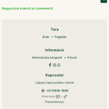
Magyarázat ezekről az üzenetekről
Túra
Árak
Foglalás
Információ
Információs központ
Rólunk
Kapcsolat
Lépjen kapcsolatba velünk
+51 91518-1506
WhatsApp
+
Panaszkönyv