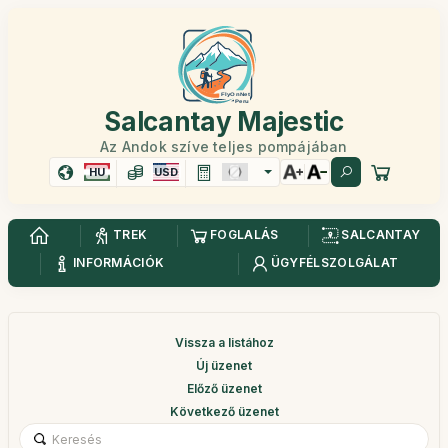
Salcantay Majestic
Az Andok szíve teljes pompájában
HU
USD
TREK
FOGLALÁS
SALCANTAY
INFORMÁCIÓK
ÜGYFÉLSZOLGÁLAT
Vissza a listához
Új üzenet
Előző üzenet
Következő üzenet