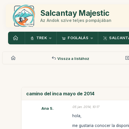
Salcantay Majestic
Az Andok szíve teljes pompájában
TREK
FOGLALÁS
SALCANT
Vissza a listához
camino del inca mayo de 2014
05 jan. 2014, 10:17
Ana S.
hola,
me gustaria conocer la disponi