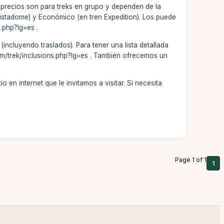
 precios son para treks en grupo y dependen de la
 Vistadome) y Económico (en tren Expedition). Los puede
.php?lg=es .
incluyendo traslados). Para tener una lista detallada
.com/trek/inclusions.php?lg=es . También ofrecemos un
 en internet que le invitamos a visitar. Si necesita
Page 1 of 1
1