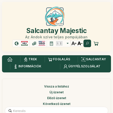
Salcantay Majestic
Az Andok szíve teljes pompájában
HU
USD
TREK
FOGLALÁS
SALCANTAY
INFORMÁCIÓK
ÜGYFÉLSZOLGÁLAT
Vissza a listához
Új üzenet
Előző üzenet
Következő üzenet