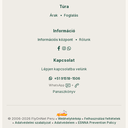
Túra
Árak
Foglalás
Információ
Információs központ
Rólunk
Kapcsolat
Lépjen kapcsolatba velünk
+51 91518-1506
WhatsApp
+
Panaszkönyv
© 2006-2026 FlyOnNet Peru •
•
Webhelytérkép
Felhasználási feltételek
•
•
•
Adatvédelmi szabályzat
Adatvédelem
ESNNA Prevention Policy