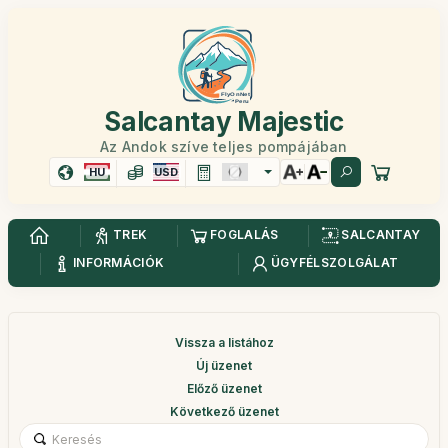
Salcantay Majestic
Az Andok szíve teljes pompájában
HU
USD
TREK
FOGLALÁS
SALCANTAY
INFORMÁCIÓK
ÜGYFÉLSZOLGÁLAT
Vissza a listához
Új üzenet
Előző üzenet
Következő üzenet