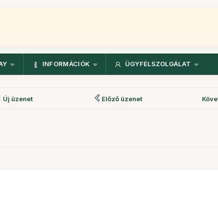
AY
INFORMÁCIÓK
ÜGYFÉLSZOLGÁLAT
Új üzenet
Előző üzenet
Köve