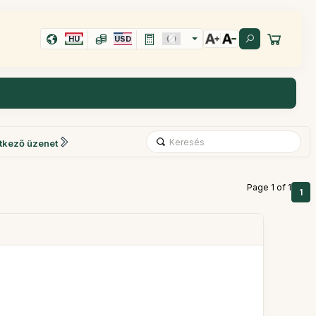
HU
USD
tkező üzenet
Page 1 of 1
1