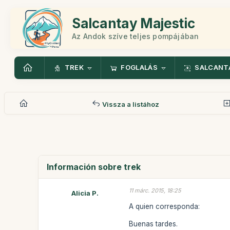
Salcantay Majestic
Az Andok szíve teljes pompájában
TREK
FOGLALÁS
SALCANT
Vissza a listához
Información sobre trek
11 márc. 2015, 18:25
Alicia P.
A quien corresponda:
Buenas tardes.