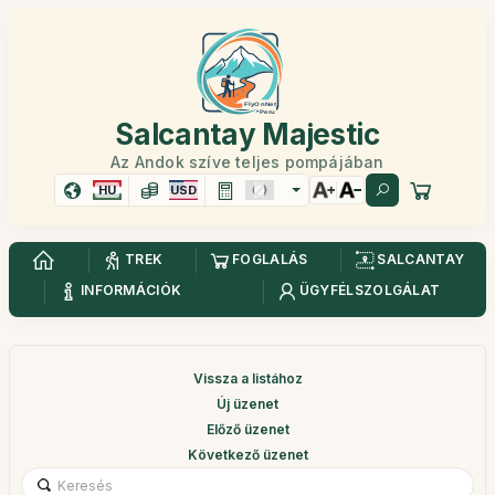
Salcantay Majestic
Az Andok szíve teljes pompájában
HU
USD
TREK
FOGLALÁS
SALCANTAY
INFORMÁCIÓK
ÜGYFÉLSZOLGÁLAT
Vissza a listához
Új üzenet
Előző üzenet
Következő üzenet