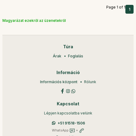
Page 1 of 1
1
Magyarázat ezekről az üzenetekről
Túra
Árak
Foglalás
Információ
Információs központ
Rólunk
Kapcsolat
Lépjen kapcsolatba velünk
+51 91518-1506
WhatsApp
+