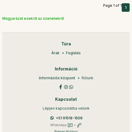
Page 1 of 1
1
Magyarázat ezekről az üzenetekről
Túra
Árak
Foglalás
Információ
Információs központ
Rólunk
Kapcsolat
Lépjen kapcsolatba velünk
+51 91518-1506
WhatsApp
+
Panaszkönyv