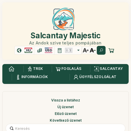
Salcantay Majestic
Az Andok szíve teljes pompájában
HU
USD
TREK
FOGLALÁS
SALCANTAY
INFORMÁCIÓK
ÜGYFÉLSZOLGÁLAT
Vissza a listához
Új üzenet
Előző üzenet
Következő üzenet