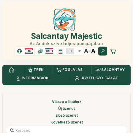
Salcantay Majestic
Az Andok szíve teljes pompájában
HU
USD
TREK
FOGLALÁS
SALCANTAY
INFORMÁCIÓK
ÜGYFÉLSZOLGÁLAT
Vissza a listához
Új üzenet
Előző üzenet
Következő üzenet