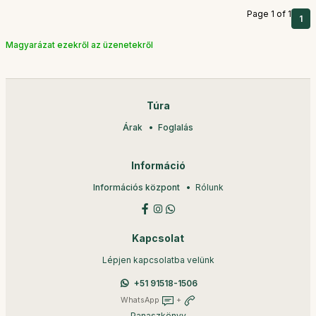
Page 1 of 1
1
Magyarázat ezekről az üzenetekről
Túra
Árak
Foglalás
Információ
Információs központ
Rólunk
Kapcsolat
Lépjen kapcsolatba velünk
+51 91518-1506
WhatsApp
+
Panaszkönyv