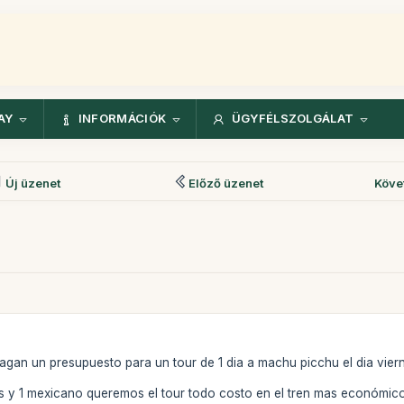
AY
INFORMÁCIÓK
ÜGYFÉLSZOLGÁLAT
Új üzenet
Előző üzenet
Köve
agan un presupuesto para un tour de 1 dia a machu picchu el dia vier
y 1 mexicano queremos el tour todo costo en el tren mas económico 