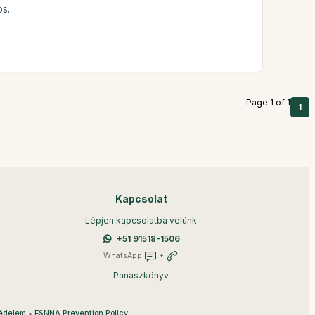
os.
Page 1 of 1
1
Kapcsolat
Lépjen kapcsolatba velünk
+51 91518-1506
WhatsApp
+
Panaszkönyv
•
édelem
ESNNA Prevention Policy