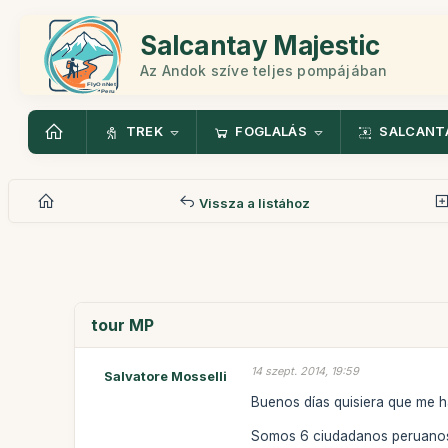
Salcantay Majestic
Az Andok szíve teljes pompájában
TREK
FOGLALÁS
SALCANT
Vissza a listához
tour MP
14 szept. 2014, 19:59
Salvatore Mosselli
Buenos días quisiera que me h
Somos 6 ciudadanos peruanos 