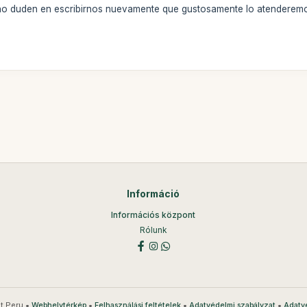
, no duden en escribirnos nuevamente que gustosamente lo atenderem
Információ
Információs központ
Rólunk
t Peru •
•
•
•
Webhelytérkép
Felhasználási feltételek
Adatvédelmi szabályzat
Adatv