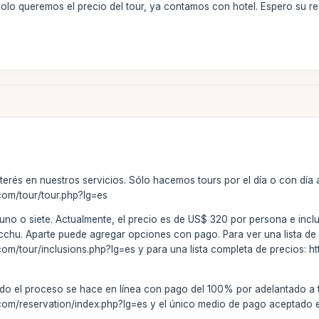
Solo queremos el precio del tour, ya contamos con hotel. Espero su r
terés en nuestros servicios. Sólo hacemos tours por el día o con día
com/tour/tour.php?lg=es
uno o siete. Actualmente, el precio es de US$ 320 por persona e incluye
cchu. Aparte puede agregar opciones con pago. Para ver una lista de lo 
om/tour/inclusions.php?lg=es y para una lista completa de precios: 
do el proceso se hace en línea con pago del 100% por adelantado a t
om/reservation/index.php?lg=es y el único medio de pago aceptado es 