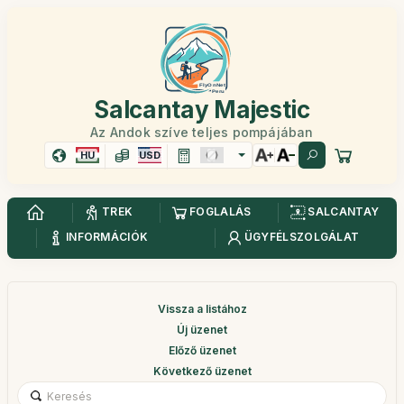
Salcantay Majestic
Az Andok szíve teljes pompájában
HU
USD
TREK
FOGLALÁS
SALCANTAY
INFORMÁCIÓK
ÜGYFÉLSZOLGÁLAT
Vissza a listához
Új üzenet
Előző üzenet
Következő üzenet