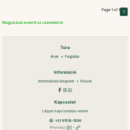
Page 1 of 1
1
Magyarázat ezekről az üzenetekről
Túra
Árak
Foglalás
Információ
Információs központ
Rólunk
Kapcsolat
Lépjen kapcsolatba velünk
+51 91518-1506
WhatsApp
+