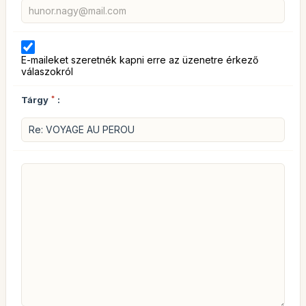
E-maileket szeretnék kapni erre az üzenetre érkező
válaszokról
Tárgy
*
: