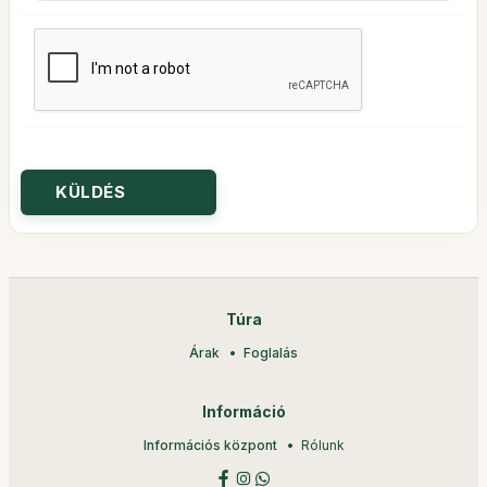
Túra
Árak
Foglalás
Információ
Információs központ
Rólunk