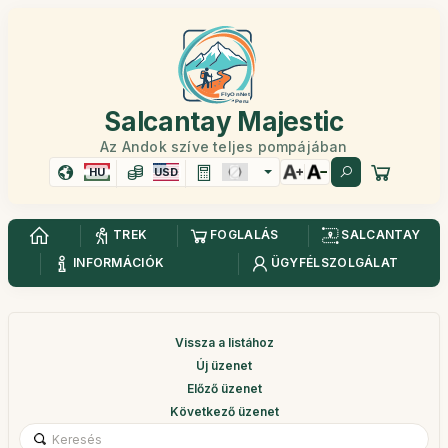
Salcantay Majestic
Az Andok szíve teljes pompájában
HU
USD
TREK
FOGLALÁS
SALCANTAY
INFORMÁCIÓK
ÜGYFÉLSZOLGÁLAT
Vissza a listához
Új üzenet
Előző üzenet
Következő üzenet