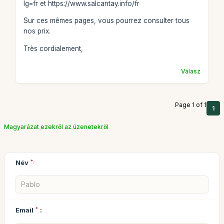
lg=fr et https://www.salcantay.info/fr
Sur ces mêmes pages, vous pourrez consulter tous
nos prix.
Très cordialement,
Válasz
Page 1 of 1
1
Magyarázat ezekről az üzenetekről
Név
*:
Email
*
: