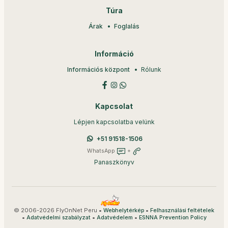
Túra
Árak
Foglalás
Információ
Információs központ
Rólunk
Kapcsolat
Lépjen kapcsolatba velünk
+51 91518-1506
WhatsApp
+
Panaszkönyv
© 2006-2026 FlyOnNet Peru •
•
Webhelytérkép
Felhasználási feltételek
•
•
•
Adatvédelmi szabályzat
Adatvédelem
ESNNA Prevention Policy