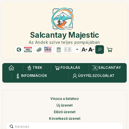
Salcantay Majestic
Az Andok szíve teljes pompájában
HU
USD
TREK
FOGLALÁS
SALCANTAY
INFORMÁCIÓK
ÜGYFÉLSZOLGÁLAT
Vissza a listához
Új üzenet
Előző üzenet
Következő üzenet