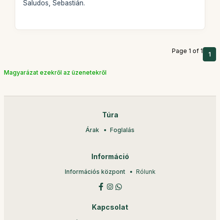
Saludos, Sebastián.
Page 1 of 1
1
Magyarázat ezekről az üzenetekről
Túra
Árak
Foglalás
Információ
Információs központ
Rólunk
Kapcsolat