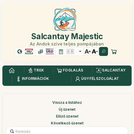
Salcantay Majestic
Az Andok szíve teljes pompájában
HU
USD
TREK
FOGLALÁS
SALCANTAY
INFORMÁCIÓK
ÜGYFÉLSZOLGÁLAT
Vissza a listához
Új üzenet
Előző üzenet
Következő üzenet