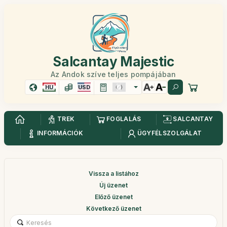
Salcantay Majestic
Az Andok szíve teljes pompájában
HU
USD
TREK
FOGLALÁS
SALCANTAY
INFORMÁCIÓK
ÜGYFÉLSZOLGÁLAT
Vissza a listához
Új üzenet
Előző üzenet
Következő üzenet