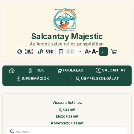
Salcantay Majestic
Az Andok szíve teljes pompájában
HU
USD
TREK
FOGLALÁS
SALCANTAY
INFORMÁCIÓK
ÜGYFÉLSZOLGÁLAT
Vissza a listához
Új üzenet
Előző üzenet
Következő üzenet