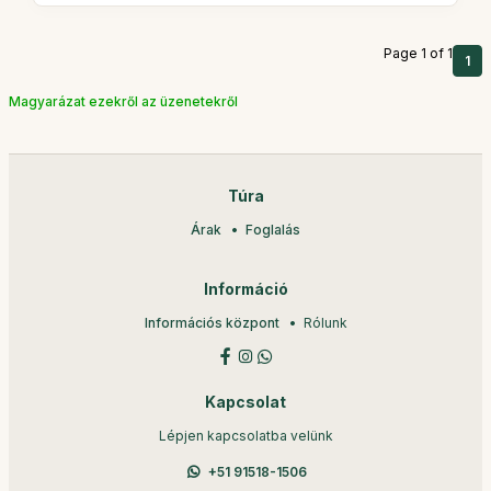
Page 1 of 1
1
Magyarázat ezekről az üzenetekről
Túra
Árak
Foglalás
Információ
Információs központ
Rólunk
Kapcsolat
Lépjen kapcsolatba velünk
+51 91518-1506