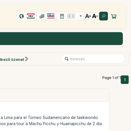
HU
USD
tkező üzenet
Page 1 of 1
1
mos a Lima para el Torneo Sudamericano de taekwondo
cios para tour a Machu Picchu y Huainapicchu de 2 día