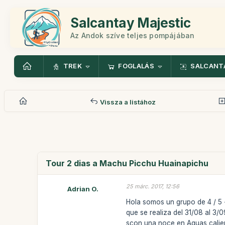
Salcantay Majestic
Az Andok szíve teljes pompájában
TREK
FOGLALÁS
SALCANT
Vissza a listához
Tour 2 dias a Machu Picchu Huainapichu
25 márc. 2017, 12:56
Adrian O.
Hola somos un grupo de 4 / 5 
que se realiza del 31/08 al 3
scon una noce en Aguas calien