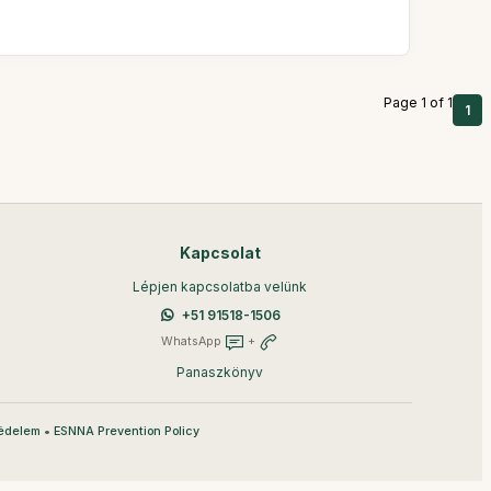
Page 1 of 1
1
Kapcsolat
Lépjen kapcsolatba velünk
+51 91518-1506
WhatsApp
+
Panaszkönyv
•
édelem
ESNNA Prevention Policy