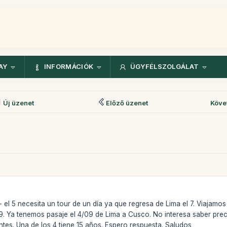
AY
INFORMÁCIÓK
ÜGYFÉLSZOLGÁLAT
Új üzenet
Előző üzenet
Köve
- el 5 necesita un tour de un día ya que regresa de Lima el 7. Viaja
/09. Ya tenemos pasaje el 4/09 de Lima a Cusco. No interesa saber pre
tes. Una de los 4 tiene 15 años. Espero respuesta. Saludos