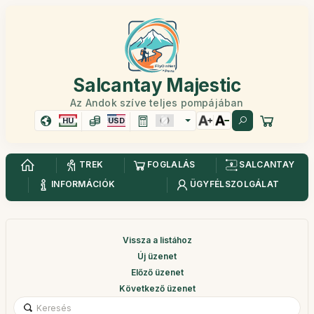
Salcantay Majestic
Az Andok szíve teljes pompájában
HU
USD
TREK
FOGLALÁS
SALCANTAY
INFORMÁCIÓK
ÜGYFÉLSZOLGÁLAT
Vissza a listához
Új üzenet
Előző üzenet
Következő üzenet