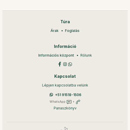
Túra
Árak
Foglalás
Információ
Információs központ
Rólunk
Kapcsolat
Lépjen kapcsolatba velünk
+51 91518-1506
WhatsApp
+
Panaszkönyv