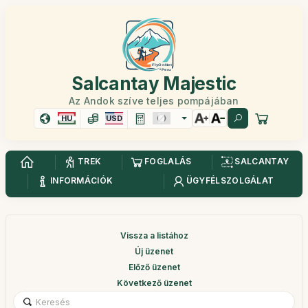
Salcantay Majestic
Az Andok szíve teljes pompájában
HU
USD
TREK
FOGLALÁS
SALCANTAY
INFORMÁCIÓK
ÜGYFÉLSZOLGÁLAT
Vissza a listához
Új üzenet
Előző üzenet
Következő üzenet