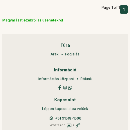
Page 1 of 1
1
Magyarázat ezekről az üzenetekről
Túra
Árak
Foglalás
Információ
Információs központ
Rólunk
Kapcsolat
Lépjen kapcsolatba velünk
+51 91518-1506
WhatsApp
+