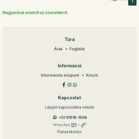
1
Magyarázat ezekről az üzenetekről
Túra
Árak
Foglalás
Információ
Információs központ
Rólunk
Kapcsolat
Lépjen kapcsolatba velünk
+51 91518-1506
WhatsApp
+
Panaszkönyv