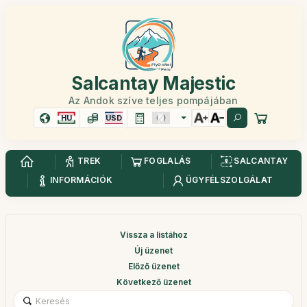
Salcantay Majestic
Az Andok szíve teljes pompájában
HU
USD
TREK
FOGLALÁS
SALCANTAY
INFORMÁCIÓK
ÜGYFÉLSZOLGÁLAT
Vissza a listához
Új üzenet
Előző üzenet
Következő üzenet