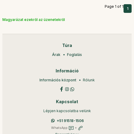
Page 1 of 1
1
Magyarázat ezekről az üzenetekről
Túra
Árak
Foglalás
Információ
Információs központ
Rólunk
Kapcsolat
Lépjen kapcsolatba velünk
+51 91518-1506
WhatsApp
+