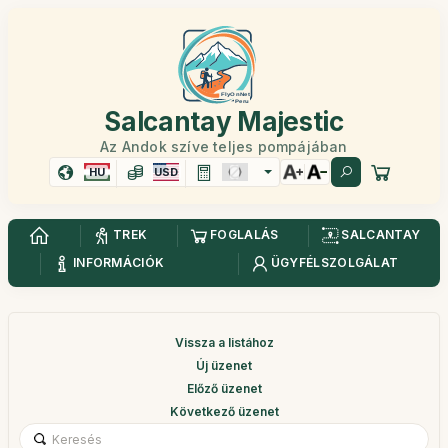
Salcantay Majestic
Az Andok szíve teljes pompájában
HU
USD
TREK
FOGLALÁS
SALCANTAY
INFORMÁCIÓK
ÜGYFÉLSZOLGÁLAT
Vissza a listához
Új üzenet
Előző üzenet
Következő üzenet