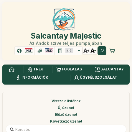
Salcantay Majestic
Az Andok szíve teljes pompájában
HU
USD
TREK
FOGLALÁS
SALCANTAY
INFORMÁCIÓK
ÜGYFÉLSZOLGÁLAT
Vissza a listához
Új üzenet
Előző üzenet
Következő üzenet