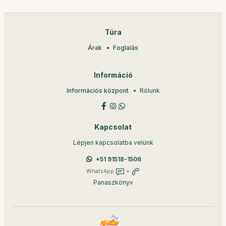
Túra
Árak
Foglalás
Információ
Információs központ
Rólunk
Kapcsolat
Lépjen kapcsolatba velünk
+51 91518-1506
WhatsApp
+
Panaszkönyv